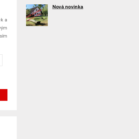
Nová novinka
ek a
ovým
osím