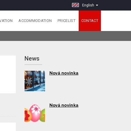
English
VATION
ACCOMMODATION
PRICELIST
CONTACT
News
Nová novinka
Nová novinka