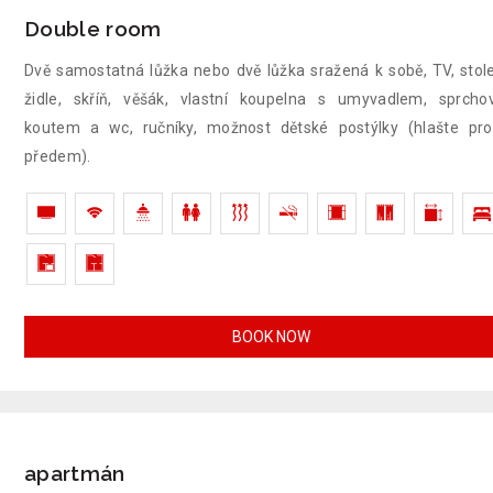
Double room
Dvě samostatná lůžka nebo dvě lůžka sražená k sobě, TV, stol
židle, skříň, věšák, vlastní koupelna s umyvadlem, sprch
koutem a wc, ručníky, možnost dětské postýlky (hlašte pr
předem).
BOOK NOW
apartmán