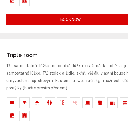
BOOK NOW
Triple room
Tři samostatná lůžka nebo dvě lůžka sražená k sobě a j
samostatné lůžko, TV, stolek a židle, skříň, věšák, vlastní koupel
umyvadlem, sprchovým koutem a wc, ručníky, možnost dět
postýlky (hlašte prosím předem).