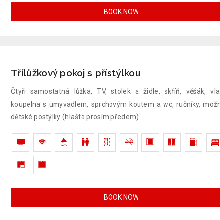
BOOK NOW
Třílůžkový pokoj s přístýlkou
Čtyři samostatná lůžka, TV, stolek a židle, skříň, věšák, vla
koupelna s umyvadlem, sprchovým koutem a wc, ručníky, mož
dětské postýlky (hlašte prosím předem).
BOOK NOW