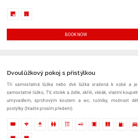
BOOK NOW
Dvoulůžkový pokoj s přistýlkou
Tři samostatná lůžka nebo dvě lůžka sražená k sobě a j
samostatné lůžko, TV, stolek a židle, skříň, věšák, vlastní koupel
umyvadlem, sprchovým koutem a wc, ručníky, možnost dět
postýlky (hlašte prosím předem).