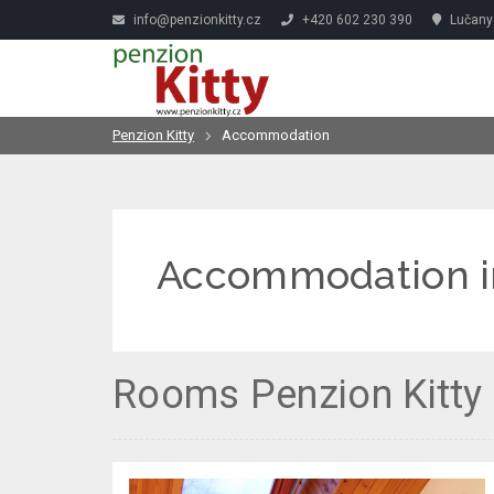
info@penzionkitty.cz
+420 602 230 390
Lučany 
Penzion Kitty
Accommodation
Accommodation in
Rooms Penzion Kitty